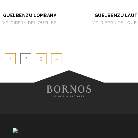
GUELBENZU LOMBANA
GUELBENZU LAUT
V.T. RIBERA DEL QUEILES
V.T. RIBERA DEL QUE
1
2
3
→