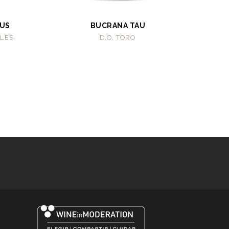
US
BUCRANA TAU
ILES
D.O. TORO