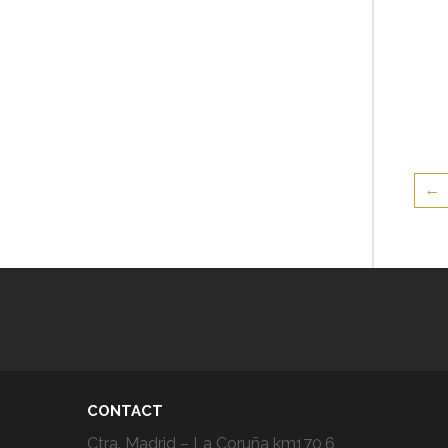
←
CONTACT
Ctra. Madrid – La Coruña km170,6