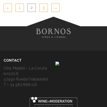
←
1
2
3
→
CONTACT
Ctra. Madrid – La Coruña
km170,6
47490 Rueda (Valladolid)
T + 34 983 868 116