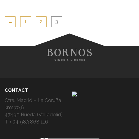
←
1
2
3
CONTACT
Ctra. Madrid – La Coruña
km170,6
47490 Rueda (Valladolid)
T + 34 983 868 116