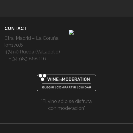
CONTACT
Ctra. Madrid – La Coruña
km170,6
47490 Rueda (Valladolid)
T + 34 983 868 116
"El vino sólo se disfruta
con moderación"