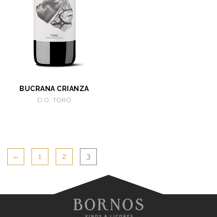
BUCRANA CRIANZA
D.O. TORO
←
1
2
3