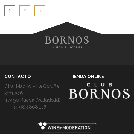
1
2
→
CONTACTO
TIENDA ONLINE
Ctra. Madrid – La Coruña
km170,6
47490 Rueda (Valladolid)
T + 34 983 868 116