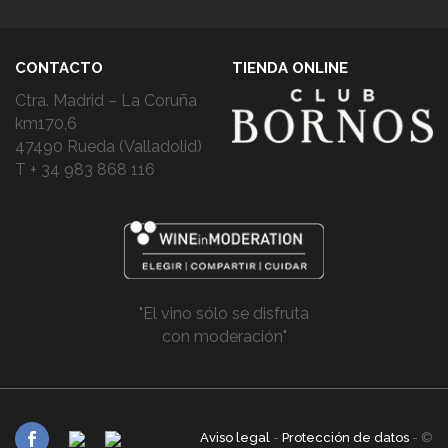
CONTACTO
TIENDA ONLINE
Ctra. Madrid – La Coruña
km170,6
47490 Rueda (Valladolid)
T + 34 983 868 116
"El vino sólo se disfruta
con moderación"
Aviso legal
-
Protección de datos
- ©