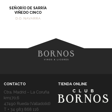
SEÑORÍO DE SARRÍA
VIÑEDO CINCO
D.O. NAVARRA
CONTACTO
TIENDA ONLINE
Ctra. Madrid – La Coruña
km170,6
47490 Rueda (Valladolid)
T + 34 983 868 116