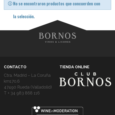
No se encontraron productos que concuerden con
la selección.
CONTACTO
TIENDA ONLINE
Ctra. Madrid – La Coruña
km170,6
47490 Rueda (Valladolid)
T + 34 983 868 116