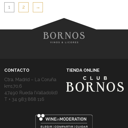
1
2
→
CONTACTO
TIENDA ONLINE
Ctra. Madrid – La Coruña
km170,6
47490 Rueda (Valladolid)
T + 34 983 868 116