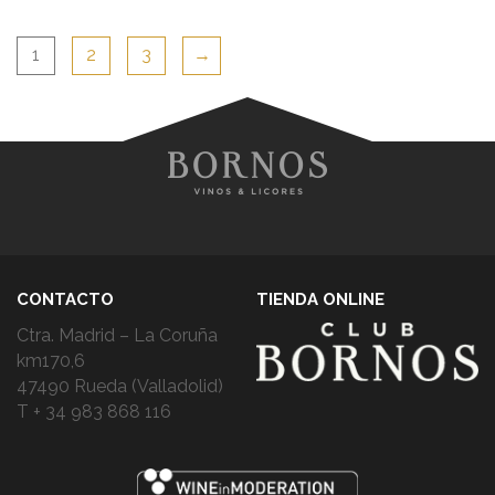
1
2
3
→
CONTACTO
TIENDA ONLINE
Ctra. Madrid – La Coruña
km170,6
47490 Rueda (Valladolid)
T + 34 983 868 116