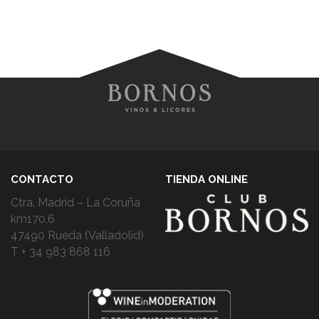
CONTACTO
TIENDA ONLINE
Ctra. Madrid – La Coruña
km170,6
47490 Rueda (Valladolid)
T + 34 983 868 116