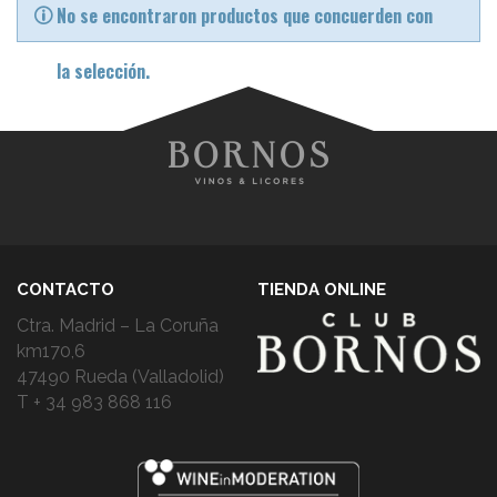
No se encontraron productos que concuerden con
la selección.
CONTACTO
TIENDA ONLINE
Ctra. Madrid – La Coruña
km170,6
47490 Rueda (Valladolid)
T + 34 983 868 116