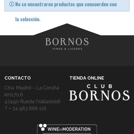
No se encontraron productos que concuerden con
la selección.
CONTACTO
TIENDA ONLINE
Ctra. Madrid – La Coruña
km170,6
47490 Rueda (Valladolid)
T + 34 983 868 116