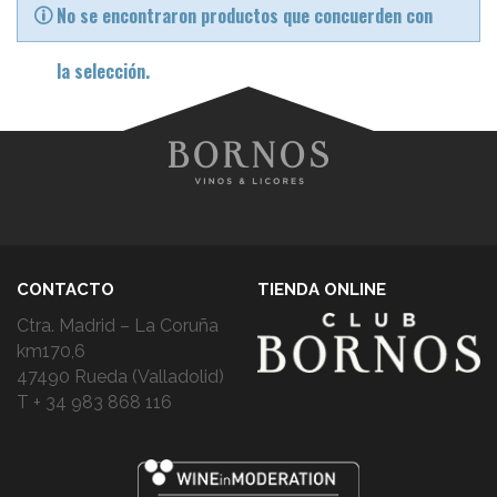
No se encontraron productos que concuerden con
la selección.
CONTACTO
TIENDA ONLINE
Ctra. Madrid – La Coruña
km170,6
47490 Rueda (Valladolid)
T + 34 983 868 116