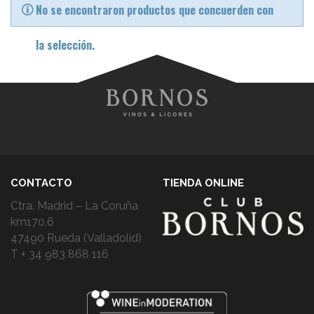
No se encontraron productos que concuerden con
la selección.
CONTACTO
TIENDA ONLINE
Ctra. Madrid – La Coruña
km170,6
47490 Rueda (Valladolid)
T + 34 983 868 116