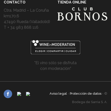
CONTACTO
TIENDA ONLINE
Ctra. Madrid – La Coruña
km170,6
47490 Rueda (Valladolid)
T + 34 983 868 116
"El vino sólo se disfruta
con moderación"
Aviso legal
-
Protección de datos
- ©
Bodega de Sarria S. A.