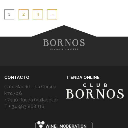
1
2
3
→
CONTACTO
TIENDA ONLINE
Ctra. Madrid – La Coruña
km170,6
47490 Rueda (Valladolid)
T + 34 983 868 116