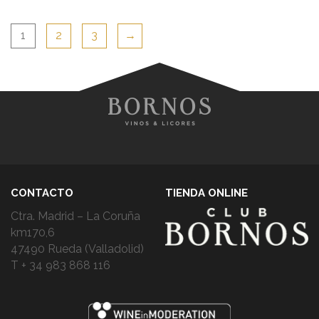
1
2
3
→
CONTACTO
TIENDA ONLINE
Ctra. Madrid – La Coruña
km170,6
47490 Rueda (Valladolid)
T + 34 983 868 116