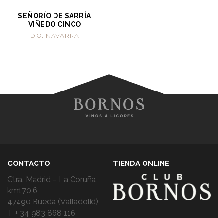
SEÑORÍO DE SARRÍA
VIÑEDO CINCO
D.O. NAVARRA
CONTACTO
TIENDA ONLINE
Ctra. Madrid – La Coruña
km170,6
47490 Rueda (Valladolid)
T + 34 983 868 116