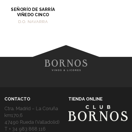
SEÑORÍO DE SARRÍA
VIÑEDO CINCO
D.O. NAVARRA
CONTACTO
TIENDA ONLINE
Ctra. Madrid – La Coruña
km170,6
47490 Rueda (Valladolid)
T + 34 983 868 116