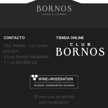
CONTACTO
TIENDA ONLINE
Ctra. Madrid – La Coruña
km170,6
47490 Rueda (Valladolid)
T + 34 983 868 116
"El vino sólo se disfruta
con moderación"