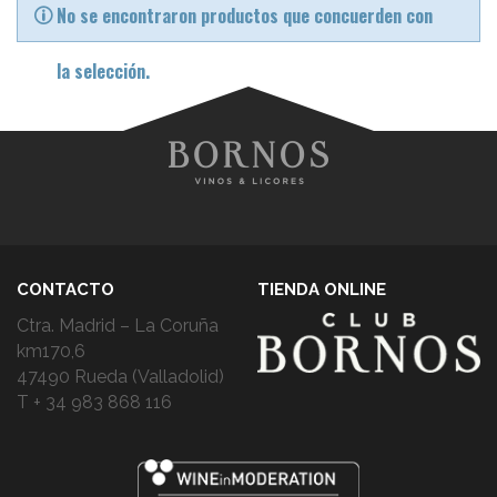
No se encontraron productos que concuerden con
la selección.
CONTACTO
TIENDA ONLINE
Ctra. Madrid – La Coruña
km170,6
47490 Rueda (Valladolid)
T + 34 983 868 116