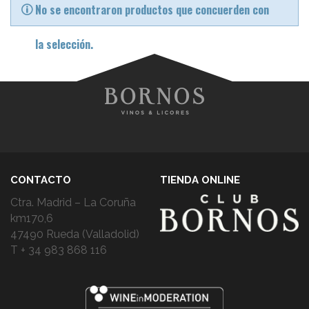
No se encontraron productos que concuerden con
la selección.
CONTACTO
TIENDA ONLINE
Ctra. Madrid – La Coruña
km170,6
47490 Rueda (Valladolid)
T + 34 983 868 116