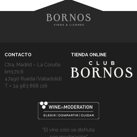
CONTACTO
TIENDA ONLINE
Ctra. Madrid – La Coruña
km170,6
47490 Rueda (Valladolid)
T + 34 983 868 116
"El vino sólo se disfruta
con moderación"