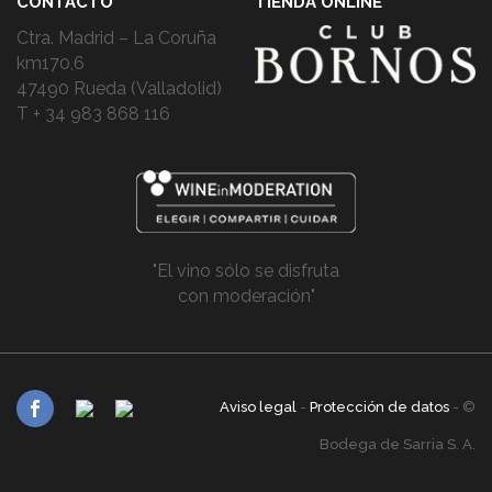
CONTACTO
TIENDA ONLINE
Ctra. Madrid – La Coruña
km170,6
47490 Rueda (Valladolid)
T + 34 983 868 116
"El vino sólo se disfruta
con moderación"
Aviso legal
-
Protección de datos
- ©
Bodega de Sarria S. A.