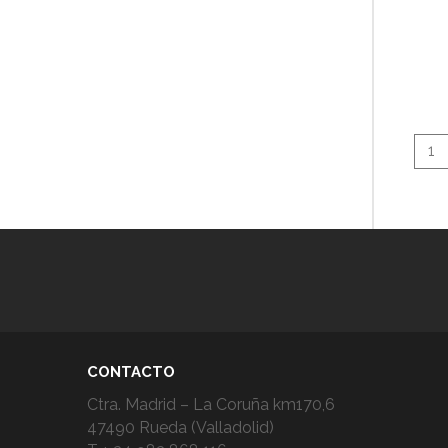
1
CONTACTO
Ctra. Madrid – La Coruña km170,6
47490 Rueda (Valladolid)