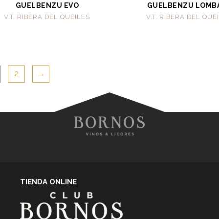
GUELBENZU EVO
GUELBENZU LOMB
V.T. RIBERA DEL QUEILES
V.T. RIBERA DEL QUE
2
→
TIENDA ONLINE