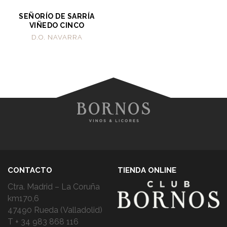
SEÑORÍO DE SARRÍA
VIÑEDO CINCO
D.O. NAVARRA
CONTACTO
TIENDA ONLINE
Ctra. Madrid – La Coruña
km170,6
47490 Rueda (Valladolid)
T + 34 983 868 116