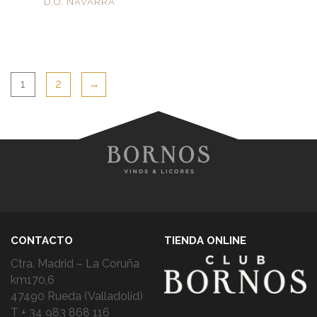
D.O. NAVARRA
1
2
→
CONTACTO
TIENDA ONLINE
Ctra. Madrid – La Coruña
km170,6
47490 Rueda (Valladolid)
T + 34 983 868 116