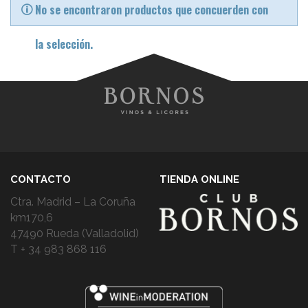
No se encontraron productos que concuerden con
la selección.
CONTACTO
TIENDA ONLINE
Ctra. Madrid – La Coruña
km170,6
47490 Rueda (Valladolid)
T + 34 983 868 116