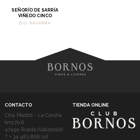
SEÑORÍO DE SARRÍA
VIÑEDO CINCO
D.O. NAVARRA
CONTACTO
TIENDA ONLINE
Ctra. Madrid – La Coruña
km170,6
47490 Rueda (Valladolid)
T + 34 983 868 116