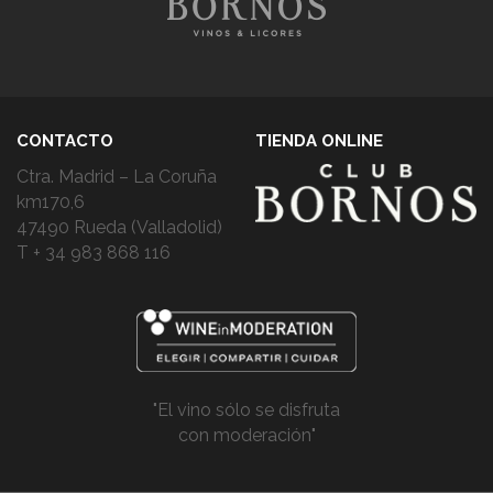
CONTACTO
TIENDA ONLINE
Ctra. Madrid – La Coruña
km170,6
47490 Rueda (Valladolid)
T + 34 983 868 116
"El vino sólo se disfruta
con moderación"