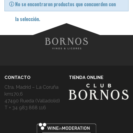
No se encontraron productos que concuerden con
la selección.
CONTACTO
TIENDA ONLINE
Ctra. Madrid – La Coruña
km170,6
47490 Rueda (Valladolid)
T + 34 983 868 116