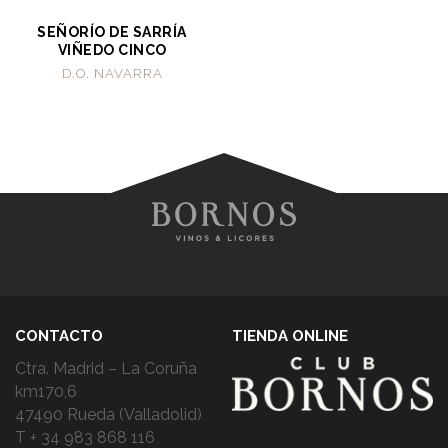
SEÑORÍO DE SARRÍA
VIÑEDO CINCO
D.O. NAVARRA
CONTACTO
TIENDA ONLINE
Ctra. Madrid – La Coruña
km170,6
47490 Rueda (Valladolid)
T + 34 983 868 116