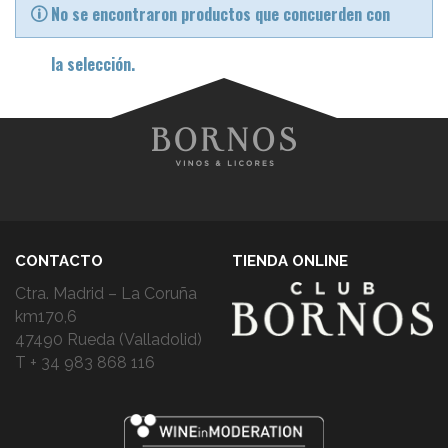
No se encontraron productos que concuerden con
la selección.
CONTACTO
TIENDA ONLINE
Ctra. Madrid – La Coruña
km170,6
47490 Rueda (Valladolid)
T + 34 983 868 116