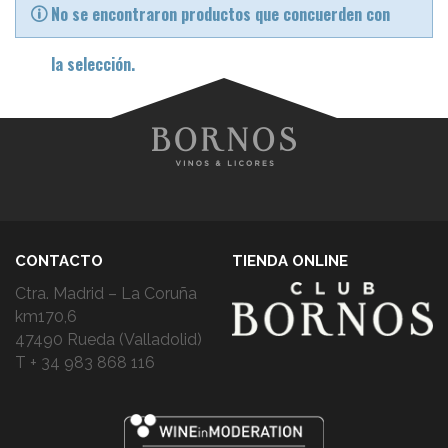
No se encontraron productos que concuerden con
la selección.
CONTACTO
TIENDA ONLINE
Ctra. Madrid – La Coruña
km170,6
47490 Rueda (Valladolid)
T + 34 983 868 116