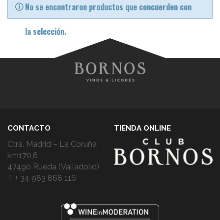
No se encontraron productos que concuerden con
la selección.
CONTACTO
TIENDA ONLINE
Ctra. Madrid – La Coruña
km170,6
47490 Rueda (Valladolid)
T + 34 983 868 116