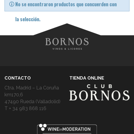
No se encontraron productos que concuerden con
la selección.
CONTACTO
TIENDA ONLINE
Ctra. Madrid – La Coruña
km170,6
47490 Rueda (Valladolid)
T + 34 983 868 116