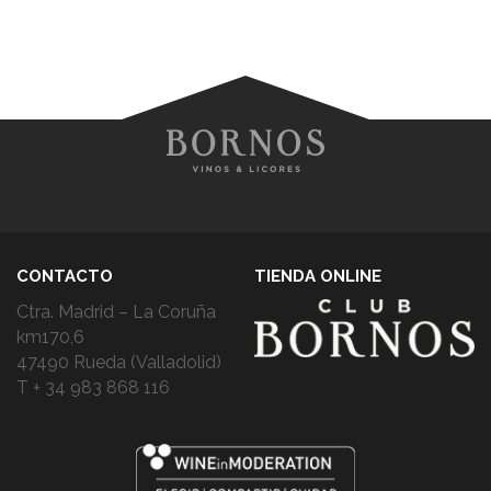
CONTACTO
TIENDA ONLINE
Ctra. Madrid – La Coruña
km170,6
47490 Rueda (Valladolid)
T + 34 983 868 116