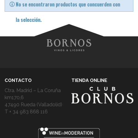
No se encontraron productos que concuerden con
la selección.
CONTACTO
TIENDA ONLINE
Ctra. Madrid – La Coruña
km170,6
47490 Rueda (Valladolid)
T + 34 983 868 116