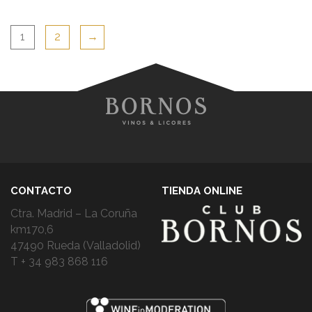
1
2
→
CONTACTO
TIENDA ONLINE
Ctra. Madrid – La Coruña
km170,6
47490 Rueda (Valladolid)
T + 34 983 868 116