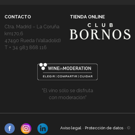
CONTACTO
TIENDA ONLINE
Ctra. Madrid – La Coruña
km170,6
47490 Rueda (Valladolid)
T + 34 983 868 116
"El vino sólo se disfruta
con moderación"
Aviso legal
-
Protección de datos
- ©