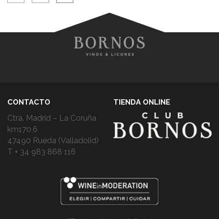
CONTACTO
TIENDA ONLINE
Ctra. Madrid – La Coruña
km170,6
47490 Rueda (Valladolid)
T + 34 983 868 116