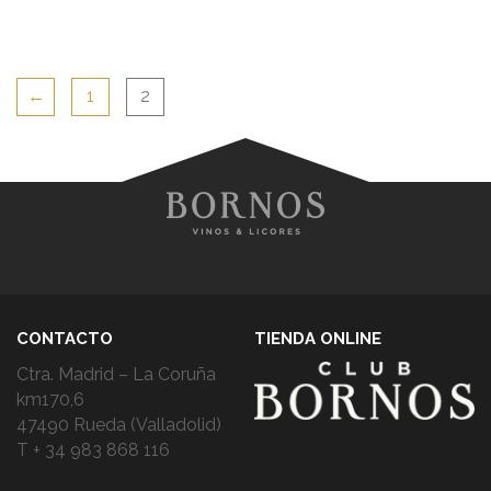
←
1
2
CONTACTO
TIENDA ONLINE
Ctra. Madrid – La Coruña
km170,6
47490 Rueda (Valladolid)
T + 34 983 868 116