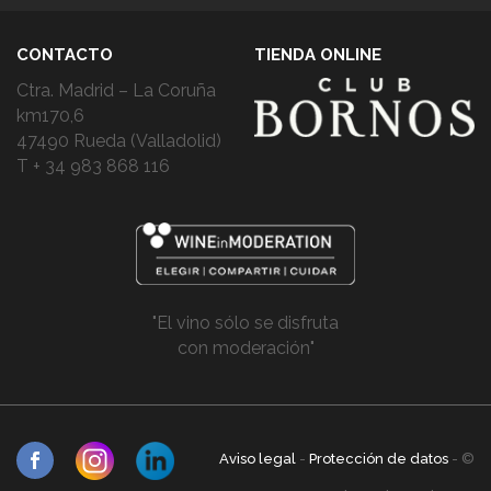
CONTACTO
TIENDA ONLINE
Ctra. Madrid – La Coruña
km170,6
47490 Rueda (Valladolid)
T + 34 983 868 116
"El vino sólo se disfruta
con moderación"
Aviso legal
-
Protección de datos
- ©